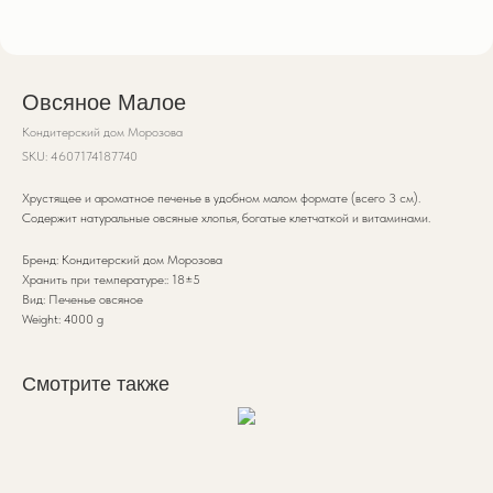
Овсяное Малое
Кондитерский дом Морозова
SKU:
4607174187740
Хрустящее и ароматное печенье в удобном малом формате (всего 3 см).
Содержит натуральные овсяные хлопья, богатые клетчаткой и витаминами.
Бренд: Кондитерский дом Морозова
Хранить при температуре:: 18±5
Вид: Печенье овсяное
Weight: 4000 g
Смотрите также