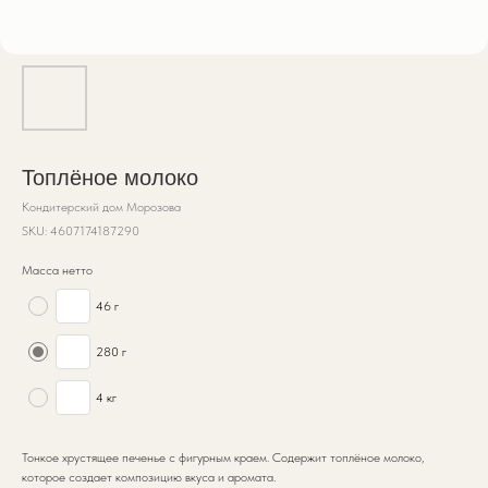
Топлёное молоко
Кондитерский дом Морозова
SKU:
4607174187290
Масса нетто
46 г
280 г
4 кг
Тонкое хрустящее печенье с фигурным краем. Содержит топлёное молоко,
которое создает композицию вкуса и аромата.